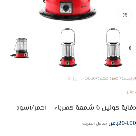
Click to enlarge
الرئيسية
أجهزة صغيرة
دفايات
كولين
دفاية كولين 6 شمعة كهرباء – أحمر/أسود
204.00
ر.س
شامل الضريبة