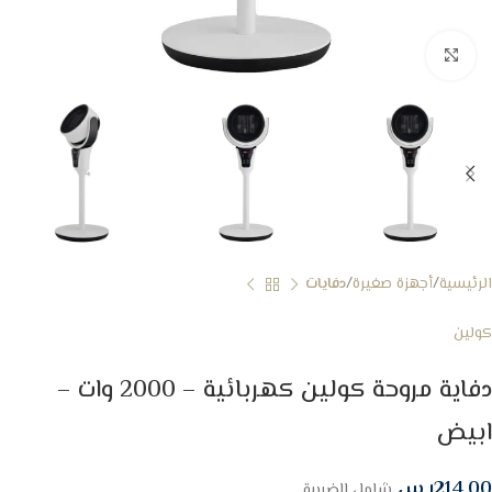
Click to enlarge
الرئيسية
أجهزة صغيرة
دفايات
كولين
دفاية مروحة كولين كهربائية – 2000 وات –
ابيض
214.00
ر.س
شامل الضريبة