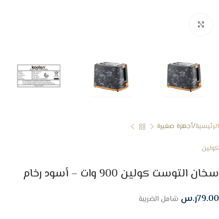
Click to enlarge
الرئيسية
أجهزة صغيرة
كولين
سخان التوست كولين 900 وات – أسود رخام
79.00
ر.س
شامل الضريبة