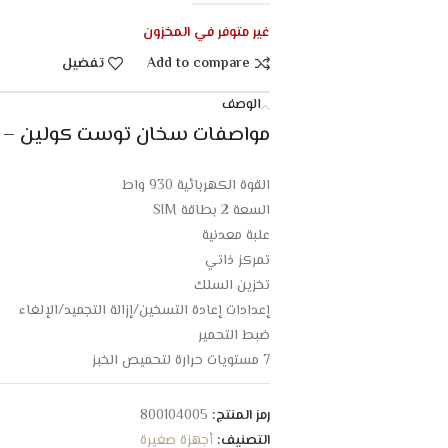
غير متوفر في المخزون
Add to compare
تفضيل
الوصف
مواصفات سخان توست كولين – 930 وات – أصفر :
القوة الكهربائية 930 واط
السعة 2 بطاقة SIM
علبة معدنية
تمركز ذاتي
تخزين السلك
إعدادات إعادة التسخين/إزالة التجميد/الإلغاء
ضبط التحمير
7 مستويات حرارة لتحميص الخبز
صينية فتات قابلة للإزالة
سهلة الاستخدام والتنظيف
رمز المنتج:
800104005
استهلاك منخفض للطاقة
التصنيف:
أجهزة صغيرة