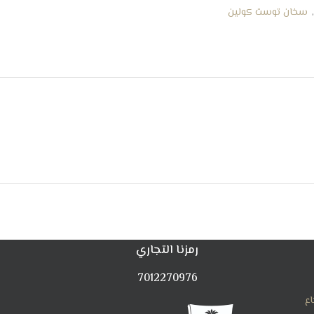
سخان توست كولين
رمزنا التجاري
7012270976
اع