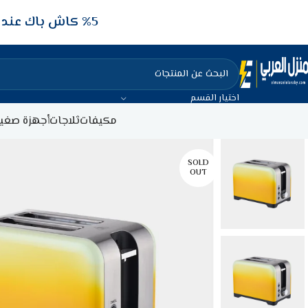
5‎% كاش باك عند الدفع عن طريق الفيزا البنكيه
اختيار القسم
مكيفات
ثلاجات
أجهزة صغير
SOLD
OUT