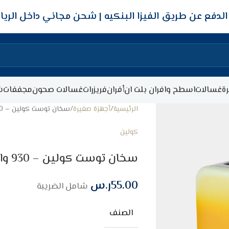
شحن مجاني داخل الري
ة
غسالات
اسطح وافران بلت ان
أفران
فريزرات
غسالات صحون
مجففات
ش
الرئيسية
أجهزة صغيرة
سخان توست كولين – 930 وات – أصفر
كولين
سخان توست كولين – 930 وات – أصفر
55.00
ر.س
شامل الضريبة
الصنف