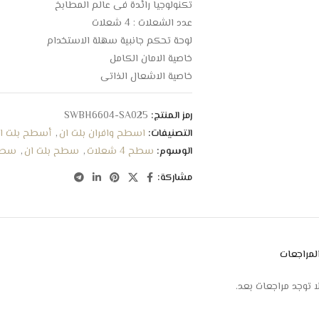
تكنولوجيا رائدة فى عالم المطابخ
عدد الشعلات : 4 شعلات
لوحة تحكم جانبية سهلة الاستخدام
خاصية الامان الكامل
خاصية الاشعال الذاتي
مصنوع من مادة الاستيل المقاومة للصدأ
سهولة الاستخدام والتنظيف
رمز المنتج:
SWBH6604-SA025
شعلة صغيرة – 2 شعلة متوسطة – شعلة كبيرة
التصنيفات:
اسطح وافران بلت ان
,
أسطح بلت ان
الوسوم:
سطح 4 شعلات
,
سطح بلت ان
,
سطح
مشاركة:
لمراجعات
ا توجد مراجعات بعد.