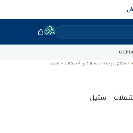
اض
اشات
ز
سطح غاز بلت ان ستار واي 4 شعلات – ستيل