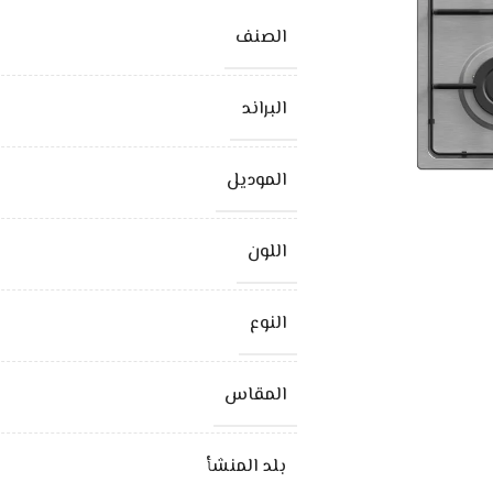
الصنف
البراند
الموديل
اللون
النوع
المقاس
بلد المنشأ