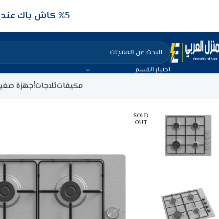
5‎% كاش باك عند الدفع عن طريق الفيزا البنكيه
اختيار القسم
مكيفات
ثلاجات
أجهزة صغير
SOLD
OUT