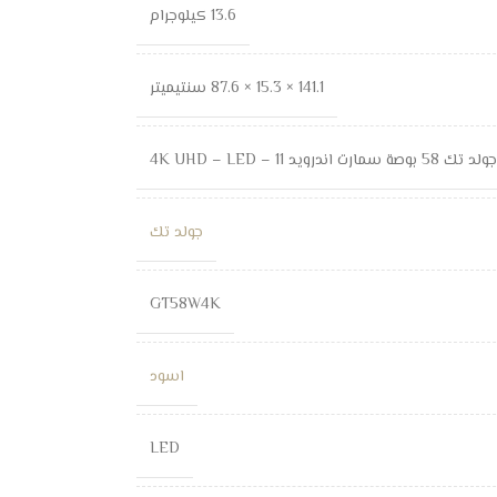
13.6 كيلوجرام
141.1 × 15.3 × 87.6 سنتيميتر
رت اندرويد 11 – 4K UHD – LED
جولد تك
GT58W4K
اسود
LED