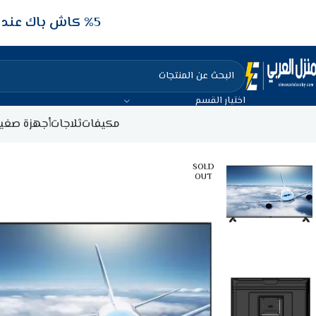
5‎% كاش باك عند الدفع عن طريق الفيزا البنكيه
اختيار القسم
مكيفات
ثلاجات
أجهزة صغير
SOLD
OUT