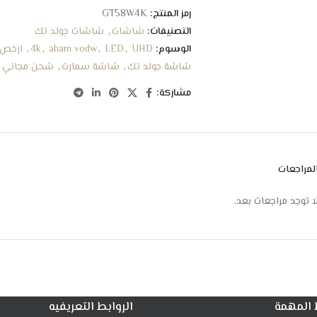
NETFELIX – YOUTUBE – شاهد VIP
رمز المنتج:
GT58W4K
تحميل التطبيقات من منصة GOOGEL PLAY
التصنيفات:
شاشات
,
شاشات جولد تك
نقاء الصوت بقوة صوت للسماعه الواحدة 10 وات
الوسوم:
UHD
,
LED
,
aham vodw
,
4k
,
ارخص
USB : عدد 2
شاشة جولد تك
,
شاشة سمارت
,
شحن مجاني
HDMI : عدد 3
مزودة بمخرج VEGA
مشاركة:
مدخل الصوت AV
الابعاد : 141.1 * 15.3 * 87.6 سم
لمراجعات
ا توجد مراجعات بعد.
 المهمة
الروابط التعريفيه