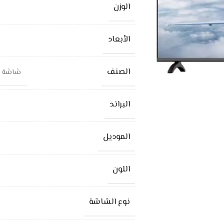
الوزن
الأبعاد
الصنف
شاشة جولد تك 58 بوصة سما
البراند
الموديل
اللون
نوع الشاشة