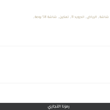
 شاشة
,
الرياض
,
اندرويد 11
,
تمكين
,
شاشة 58 بوصة
,
رمزنا التجاري