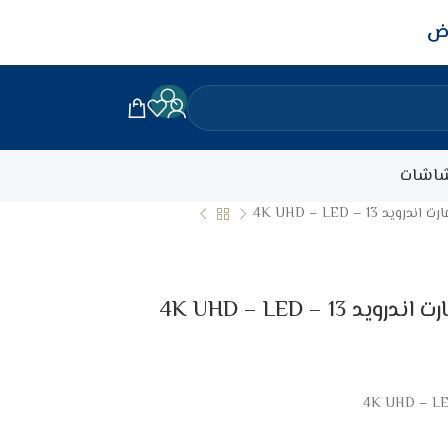
اض
اشات