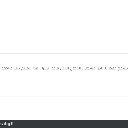
يسمح فقط للزبائن مسجلي الدخول الذين قاموا بشراء هذا المنتج ترك مراجعة.
ا
ل
الروابط