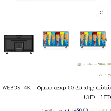
Click to enlarge
الرئيسية
شاشات
جولد تك
شاشة جولد تك 60 بوصة سمارت – WEBOS- 4K
UHD – LED
1,430.00
ر.س
1,950.00
ر.س
شامل الضريبة