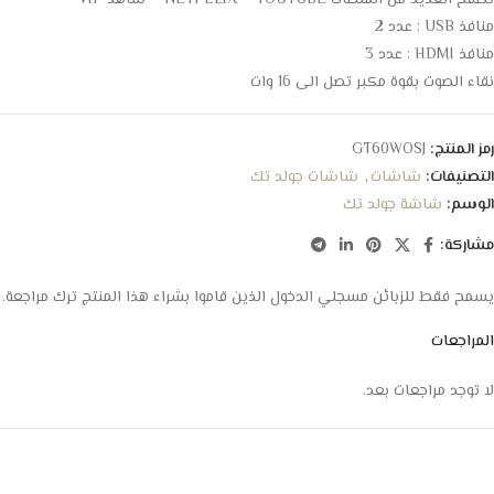
تصفح العديد من المنصات NETFELIX – YOUTUBE – شاهد VIP
منافذ USB : عدد 2
منافذ HDMI : عدد 3
نقاء الصوت بقوة مكبر تصل الى 16 وات
رمز المنتج:
GT60WOSJ
التصنيفات:
شاشات
,
شاشات جولد تك
الوسم:
شاشة جولد تك
مشاركة:
يسمح فقط للزبائن مسجلي الدخول الذين قاموا بشراء هذا المنتج ترك مراجعة.
المراجعات
لا توجد مراجعات بعد.