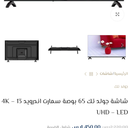
Click to enlarge
الرئيسية
شاشات
جولد تك
شاشة جولد تك 65 بوصة سمارت اندرويد 13 – 4K
UHD – LED
1,450.00
ر.س
2,220.00
ر.س
شامل الضريبة