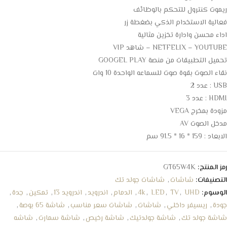
ريموت كنترول للتحكم بالوظائف
فعالية الاستخدام الذكي بضغطة زر
اداء محسن وادارة تخزين مثالية
NETFELIX – YOUTUBE – شاهد VIP
تحميل التطبيقات من منصة GOOGEL PLAY
نقاء الصوت بقوة صوت للسماعه الواحدة 10 وات
USB : عدد 2
HDMI : عدد 3
مزودة بمخرج VEGA
مدخل الصوت AV
الابعاد : 159 * 16 * 91.5 سم
رمز المنتج:
GT65W4K
التصنيفات:
شاشات
,
شاشات جولد تك
الوسوم:
UHD
,
TV
,
LED
,
4k
,
الدمام
,
اندرويد
,
اندرويد 13
,
تمكين
,
جدة
,
جودة
,
ريسيفر داخلي
,
شاشات
,
شاشات سعر مناسب
,
شاشة 65 بوصة
,
شاشة جولد تك
,
شاشة جولدتيك
,
شاشة رخيص
,
شاشة سمارت
,
شاشه