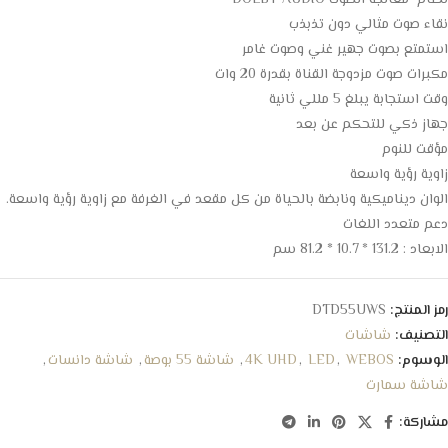
نظام معالجة الصوت DOLBY AUDIO
نقاء صوت مثالي دون تذبذب
استمتع بصوت جهير غني وصوت غامر
مكبرات صوت مزدوجة القناة بقدرة 20 وات
وقت استجابة يبلغ 5 مللي ثانية
جهاز ذكي للتحكم عن بعد
مؤقت للنوم
زاوية رؤية واسعة
الوان ديناميكية ونابضة بالحياة من كل مقعد في الغرفة مع زاوية رؤية واسعة.
دعم متعدد اللغات
الابعاد : 131.2 * 10.7 * 81.2 سم
رمز المنتج:
DTD55UWS
التصنيف:
شاشات
الوسوم:
WEBOS
,
LED
,
4K UHD
,
شاشة 55 بوصة
,
شاشة دانسات
,
شاشة سمارت
مشاركة: