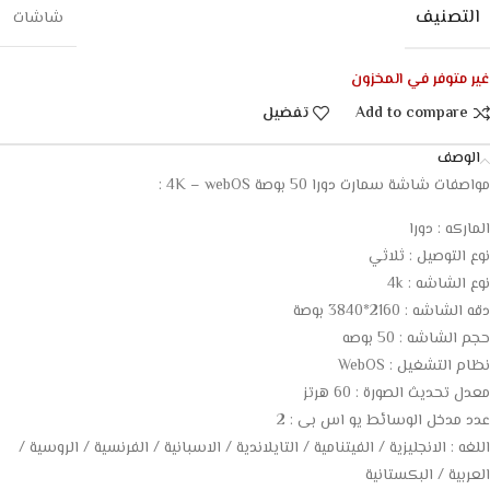
التصنيف
شاشات
غير متوفر في المخزون
Add to compare
تفضيل
الوصف
مواصفات شاشة سمارت دورا 50 بوصة 4K – webOS :
الماركه : دورا
نوع التوصيل : ثلاثي
نوع الشاشه : 4k
دقه الشاشه : 2160*3840 بوصة
حجم الشاشه : 50 بوصه
نظام التشغيل : WebOS
معدل تحديث الصورة : 60 هرتز
عدد مدخل الوسائط يو اس بى : 2
اللغه : الانجليزية / الفيتنامية / التايلاندية / الاسبانية / الفرنسية / الروسية /
العربية / البكستانية