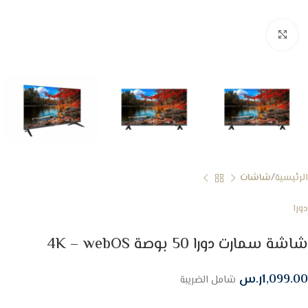
Click to enlarge
الرئيسية
شاشات
دورا
شاشة سمارت دورا 50 بوصة 4K – webOS
1,099.00
ر.س
شامل الضريبة