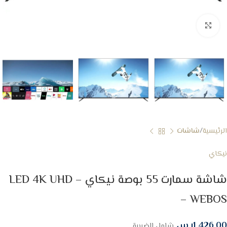
Click to enlarge
الرئيسية
شاشات
نيكاي
شاشة سمارت 55 بوصة نيكاي – LED 4K UHD
– WEBOS
1,426.00
ر.س
شامل الضريبة