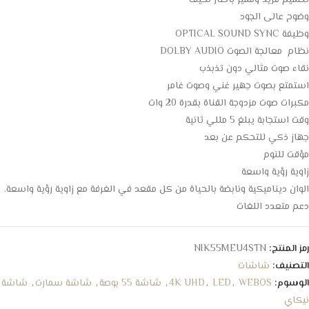
تصميم فريد ومميز باطار نحيف
وضوح عالى الجود
وظيفة OPTICAL SOUND SYNC
نظام معالجة الصوت DOLBY AUDIO
نقاء صوت مثالي دون تذبذب
استمتع بصوت جهير غني وصوت غامر
مكبرات صوت مزدوجة القناة بقدرة 20 وات
وقت استجابة يبلغ 5 مللي ثانية
جهاز ذكي للتحكم عن بعد
مؤقت للنوم
زاوية رؤية واسعة
الوان ديناميكية ونابضة بالحياة من كل مقعد في الغرفة مع زاوية رؤية واسعة.
دعم متعدد اللغات
رمز المنتج:
NIK55MEU4STN
التصنيف:
شاشات
الوسوم:
WEBOS
,
LED
,
4K UHD
,
شاشة 55 بوصة
,
شاشة سمارت
,
شاشة
نيكاي