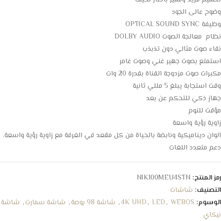
تصميم فريد ومميز باطار نحيف
وضوح عالى الجود
وظيفة OPTICAL SOUND SYNC
نظام معالجة الصوت DOLBY AUDIO
نقاء صوت مثالي دون تذبذب
استمتع بصوت جهير غني وصوت غامر
مكبرات صوت مزدوجة القناة بقدرة 20 وات
وقت استجابة يبلغ 5 مللي ثانية
جهاز ذكي للتحكم عن بعد
مؤقت للنوم
زاوية رؤية واسعة
الوان ديناميكية ونابضة بالحياة من كل مقعد في الغرفة مع زاوية رؤية واسعة.
دعم متعدد اللغات
رمز المنتج:
NIK100MEU4STN
التصنيف:
شاشات
الوسوم:
WEBOS
,
LED
,
4K UHD
,
شاشة 98 بوصة
,
شاشة سمارت
,
شاشة
نيكاي