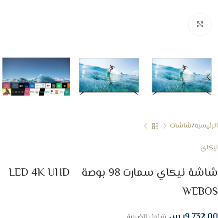
Click to enlarge
الرئيسية
شاشات
نيكاي
شاشة نيكاي سمارت 98 بوصة LED 4K UHD –
WEBOS
9,732.00
ر.س
شامل الضريبة