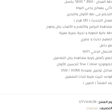
دقة العرض : 2160 * 3840 بكسل
تأتي بمعالج رباعي النواة
التحكم فى دقة الألوان والتباين
معدل التحديث ( 120 هرتز )
مشاهدة البرامج والأفلام و الألعاب بكل وضوح
دقة عالية للصورة و تجربة بصرية مميزة
تصميم حديث و عصري
مع حامل
الاتصال الذكي WIFI
تمتع بأفضل زاوية مشاهدة بكل التفاصيل
تكنولوجيا True Colour لتحسين الألوان
مداخل توصيل متعددة USB / HDMI
قواعد تثبيت متينة لثبات التشغيل
بلد المنشأ ( الصين )
رمز المنتج:
UTVH4K98
التصنيف:
شاشات