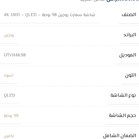
الصنف
شاشة سمارت يوجين 98 بوصة – 4K UHD – QLED
البراند
يوجين
الموديل
UTVH4K98
اللون
اسود
نوع الشاشة
QLED
حجم الشاشة
98 بوصة
الضمان الشامل
عامين