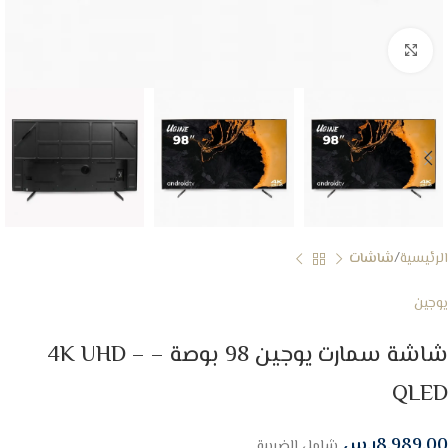
Click to enlarge
الرئيسية
شاشات
يوجين
شاشة سمارت يوجين 98 بوصة – 4K UHD –
QLED
8,989.00
ر.س
شامل الضريبة