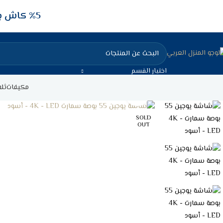
5‎% كاش باك عند الدفع عن طريق الفيزا البنكيه
اختيار القسم
مكيفات
ثلا
Click to enlarge
SOLD
OUT