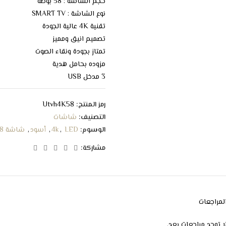
حجم الشاشة : 58 بوصة
نوع الشاشة : SMART TV
تقنية 4K عالية الجودة
تصميم انيق ومميز
تمتاز بجودة ونقاء الصوت
مزوده بحامل هدية
3 مدخل USB
2 مدخل HDMI
الاتصال الذكي عبر WI FI
رمز المنتج:
Utvh4K58
ريموت كنترول للتحكم عن بعد
التصنيف:
شاشات
جو لايف – فيسبوك – يوتيوب – تويتر
الوسوم:
LED
,
4k
,
أسود
,
شاشة 58 بوصة
مشاركة:
لمراجعات
ا توجد مراجعات بعد.