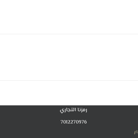
رمزنا التجاري
7012270976
اع