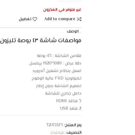
غير متوفر في المخزون
Add to compare
تفضيل
الوصف
مواصفات شاشة ٤٣ بوصة تليزون سمارت أندرويد (FHD – LED) :
مقاس الشاشة : 43 بوصة
دقة عرض : 1080*1920 بيكسل
تعمل بنظام تشغيل أندرويد
تكنولوجيا FHD عالية الوضوح
تصميم الشاشة بدون إطار
حامل جداري للشاشة
3 منافذ HDMI
2 منفذ USB
تدعم تطبيقات ( Netflix / Youtube / shahid )
قواعد تثبيت قوية لمنع الحركة
رمز المنتج:
TZ43SF1
صورة عالية الجودة أقرب للواقع
التصنيف:
شاشات