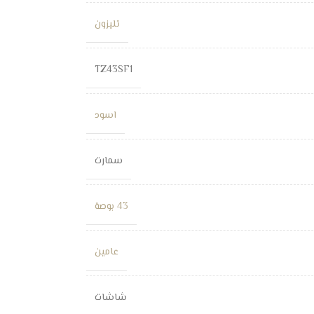
تليزون
TZ43SF1
اسود
سمارت
43 بوصة
عامين
شاشات