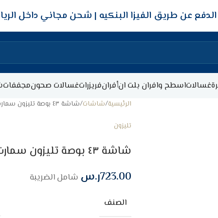
شحن مجاني داخل الري
ة
غسالات
اسطح وافران بلت ان
أفران
فريزرات
غسالات صحون
مجففات
ش
الرئيسية
شاشات
شاشة ٤٣ بوصة تليزون سمارت أندرويد (FHD – LED)
تليزون
شاشة ٤٣ بوصة تليزون سمارت أندرويد (FHD – LED)
723.00
ر.س
شامل الضريبة
الصنف