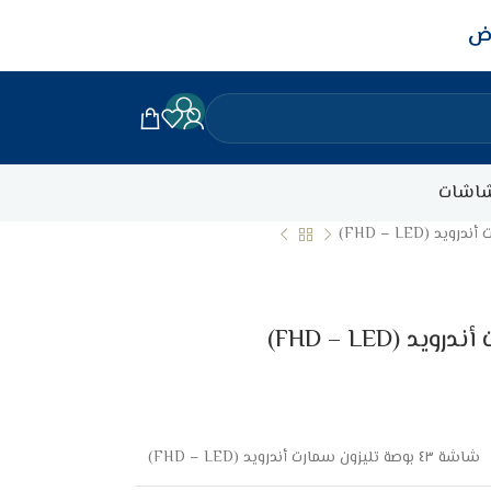
اض
اشات
شاشة ٤٣ بوصة تليزون سمارت أندرويد (FHD – LED)