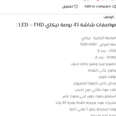
Add to compare
تفضيل
الوصف
مواصفات شاشة 43 بوصة نيكاي LED – FHD :
العلامة التجارية : نيكاي
دقة العرض : 1080×1920
USB : عدد 2
HDMI : عدد 2
تصميم فريد ومميز باطار نحيف
وضوح عالى الجودة
مؤقت للنوم
مدخل خاص باجهزة الكمبيوتر
نقاء صوت مثالي دون تذبذب
استمتع بصوت جهير غني وصوت غامر
مكبرات صوت مزدوجة القناة بقدرة 20 وات
وقت استجابة يبلغ 5 مللي ثانية