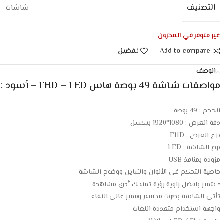
التصنيف
شاشات
غير متوفر في المخزون
Add to compare
تفضيل
الوصف
مواصقات شاشة 49 بوصة هاس FHD – LED – أسود :
الحجم : 49 بوصة
دقة العرض : 1080*1920 بيكسل
نز,ع العرض : FHD
نوع الشاشة : LED
مزودة بمنافذ USB
خاصية التحكم فى الألوان والتباين ووضوح الشاشة
• تتميز بافضل زاوية رؤية تمنحك أدق مشاهدة
تأتى الشاشة بصوت مجسم ومميز عالى النقاء
واجهة استخدام متعددة اللغات