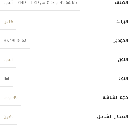
الصنف
شاشة 49 بوصة هاس FHD – LED – أسود
البراند
هاس
الموديل
HK49LD662
اللون
اسود
النوع
fhd
حجم الشاشة
49 بوصه
الضمان الشامل
عامين