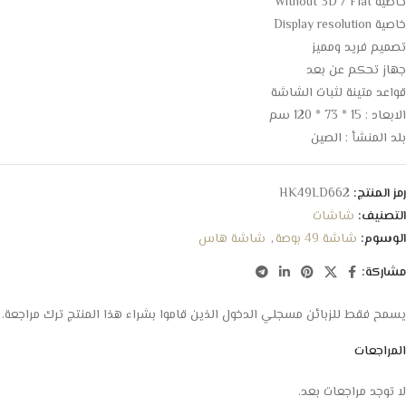
خاصية Without 3D / Flat
خاصية Display resolution
تصميم فريد ومميز
جهاز تحكم عن بعد
قواعد متينة لثبات الشاشة
الابعاد‏ : ‎ 120 * 73 * 15سم
بلد المنشأ : الصين
رمز المنتج:
HK49LD662
التصنيف:
شاشات
الوسوم:
شاشة 49 بوصة
,
شاشة هاس
مشاركة:
يسمح فقط للزبائن مسجلي الدخول الذين قاموا بشراء هذا المنتج ترك مراجعة.
المراجعات
لا توجد مراجعات بعد.