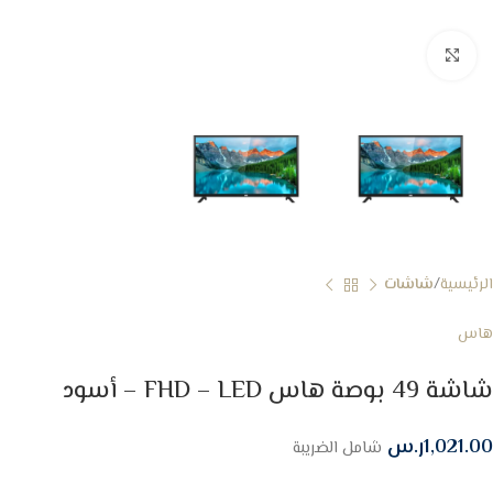
Click to enlarge
الرئيسية
شاشات
هاس
شاشة 49 بوصة هاس FHD – LED – أسود
1,021.00
ر.س
شامل الضريبة