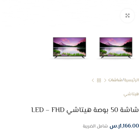
Click to enlarge
الرئيسية
شاشات
هيتاشي
شاشة 50 بوصة هيتاشي LED – FHD
1,166.00
ر.س
شامل الضريبة