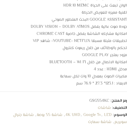
الوان تبعث على الحياة HDR 10 MEMC
تقنية مميزه لتعويض الحركة
GOOGLE ASSISTANT البحث المتطور الصوتي
جودة صوت عالية بفضل DOLBY VISION – DOLBY ATMOS
امكانية مشاركه الشاشة بفضل خاصية CHROME CAST
تطبيقات مثبتة مسبقا YOUTUBE- NETFLIX- شاهد VIP
تحكم بالوظائف من خلال ريموت كنترول
مزود بمتجر GOOGLE PLAY
امكانية الاتصال من خلال BLUETOOTH – WI FI
مدخل HDMI : عدد 4
مكبرات الصوت بمعدل 10 وات لكل سماعة
الابعاد : 123.1* 27.3 * 76.9 سم
رمز المنتج:
GSG554KC
التصنيف:
شاشات
الوسوم:
LED
,
Google Tv
,
4K UHD
,
شاشة 55 بوصة
,
شاشة جنرال
سوبريم
,
شاشة سمارت