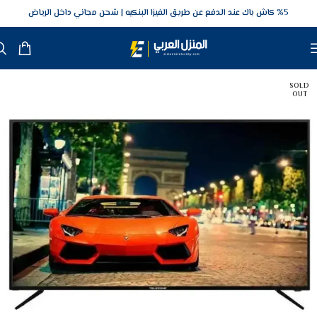
5‎% كاش باك عند الدفع عن طريق الفيزا البنكيه
شحن مجاني داخل الرياض
SOLD
OUT