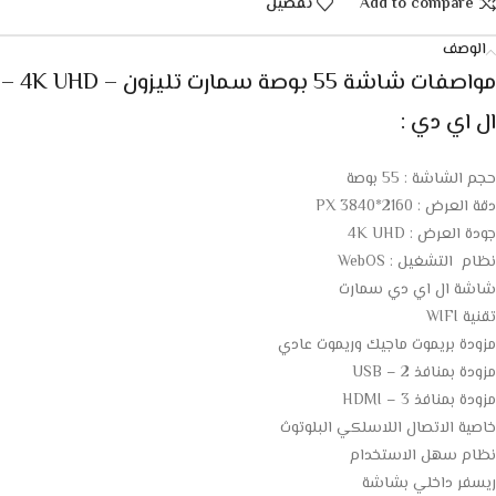
Add to compare
تفضيل
الوصف
مواصفات شاشة 55 بوصة سمارت تليزون – 4K UHD –
ال اي دي :
حجم الشاشة : 55 بوصة
دقة العرض : 2160*3840 PX
جودة العرض : 4K UHD
نظام التشغيل : WebOS
شاشة ال اي دي سمارت
تقنية WIFI
مزودة بريموت ماجيك وريموت عادي
مزودة بمنافذ 2 – USB
مزودة بمنافذ HDMI – 3
خاصية الاتصال اللاسلكي البلوتوث
نظام سهل الاستخدام
ريسفر داخلي بشاشة