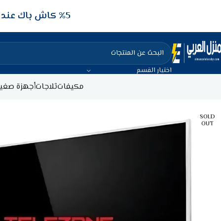
5‎% كاش باك عند الدفع عن طريق الفيزا البنكيه
اختيار القسم
مكيفات
ثلاجات
أجهزة صغير
SOLD
OUT