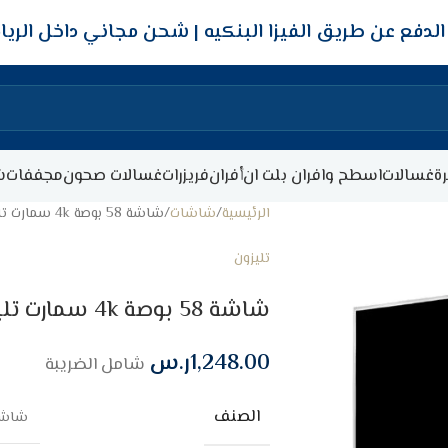
شحن مجاني داخل الري
ة
غسالات
اسطح وافران بلت ان
أفران
فريزرات
غسالات صحون
مجففات
ش
الرئيسية
شاشات
شاشة 58 بوصة 4k سمارت تليزون اندرويد 13 (LED – UHD)
تليزون
شاشة 58 بوصة 4k سمارت تليزون اندرويد 13 (LED – UHD)
1,248.00
ر.س
شامل الضريبة
الصنف
شاشة 58 بوصة 4k سمارت تليزون اندروي