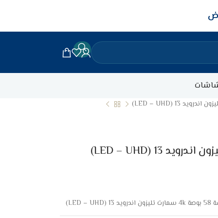
اض
اشات
د 13 (LED – UHD)