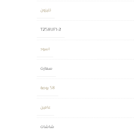
تليزون
TZ58UF1-2
اسود
سمارت
58 بوصة
عامين
شاشات