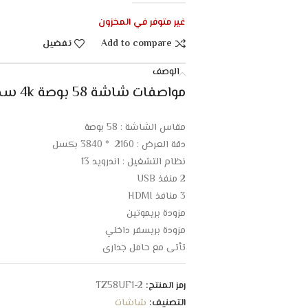
غير متوفر في المخزون
Add to compare
تفضيل
الوصف
مواصفات شاشة 58 بوصة 4k سمارت تليزون اندرويد 13 (LED – UHD) :
مقاس الشاشة : 58 بوصة
دقة العرض : 2160 * 3840 بكسل
نظام التشغيل : اندرويد 13
2 منفذ USB
3 منافذ HDMI
مزودة بريموتين
مزودة بريسفر داخلي
تأتي مع حامل جداري
مكبرات صوت انسيابية
صوت قوي وعالي الجودة
رمز المنتج:
TZ58UF1-2
ذات تصميم أنيق وعصري
التصنيف:
شاشات