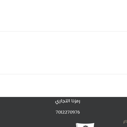
رمزنا التجاري
7012270976
اع