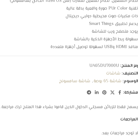
نظام التشغيل: نظام تشغيل سمارت (مثل Tizen OS الخاص بسامسونج)
تقنية PUr Color صورة واقعية بدقة عالية
ذات مكبرات صوت محيطية دولبي ديجيتال
يدعم تطبيق Smart Things
يوجد متصفح ويب للشاشة
سهولة ربط الأجهزة الذكية بالشاشة
منافذ HDMI وUSB لسهولة توصيل أجهزة متعددة
رمز المنتج:
UA65DU7000U
التصنيف:
شاشات
الوسوم:
شاشة 65 بوصة
,
شاشة سامسونج
مشاركة:
يسمح فقط للزبائن مسجلي الدخول الذين قاموا بشراء هذا المنتج ترك مراجعة.
المراجعات
لا توجد مراجعات بعد.