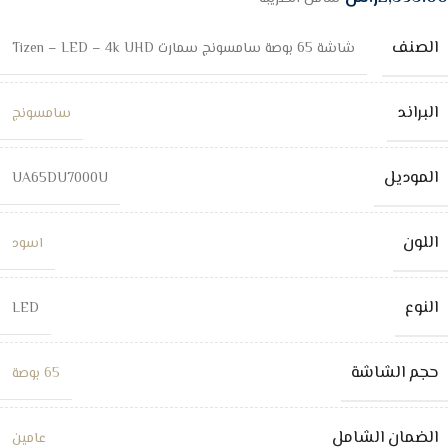
الصنف
شاشة 65 بوصة سامسونج سمارت Tizen – LED – 4k UHD
البراند
سامسونج
الموديل
UA65DU7000U
اللون
اسود
النوع
LED
حجم الشاشة
65 بوصة
الضمان الشامل
عامين