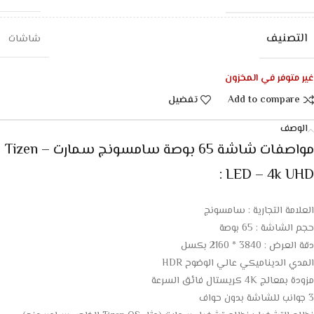
التصنيف
شاشات
غير متوفر في المخزون
Add to compare
تفضيل
الوصف
مواصفات شاشة 65 بوصة سامسونج سمارت Tizen –
LED – 4k UHD :
العلامة التجارية : سامسونج
حجم الشاشة : 65 بوصة
دقة العرض : 3840 * 2160 بكسل
المدي الديناميكي عالي الوضوح HDR
مزودة بمعالج 4K كريستال فائق السرعة
3 جوانب للشاشة بدون حواف