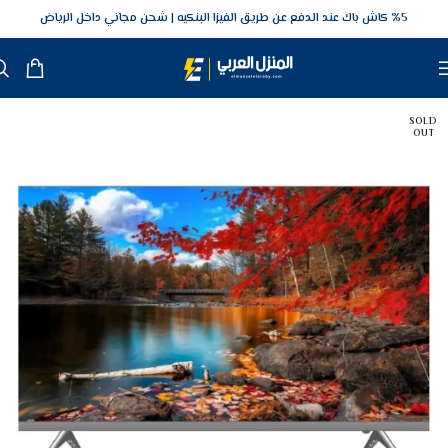
5‎% كاش باك عند الدفع عن طريق الفيزا البنكيه
شحن مجاني داخل الرياض
SOLD
OUT