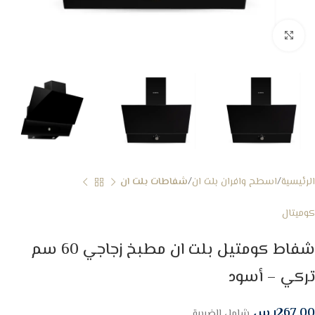
Click to enlarge
الرئيسية
اسطح وافران بلت ان
شفاطات بلت ان
كوميتال
شفاط كومتيل بلت ان مطبخ زجاجي 60 سم
تركي – أسود
267.00
ر.س
شامل الضريبة