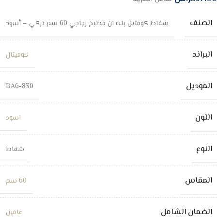
الصنف
شفاط كومتيل بلت ان مطبخ زجاجي 60 سم تركي – أسود
البراند
كوميتال
الموديل
DA6-830
اللون
اسود
النوع
شفاط
المقاس
60 سم
الضمان الشامل
عامين