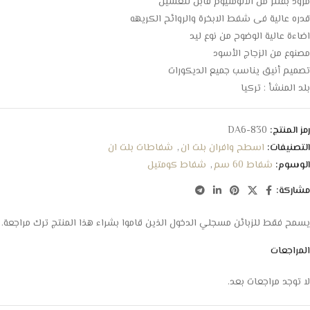
مزود بفلتر من الألومنيوم قابل للغسيل
قدره عالية فى شفط الابخرة والروائح الكريهه
اضاءة عالية الوضوح من نوع ليد
مصنوع من الزجاج الأسود
تصميم أنيق يناسب جميع الديكورات
بلد المنشأ : تركيا
رمز المنتج:
DA6-830
التصنيفات:
اسطح وافران بلت ان
,
شفاطات بلت ان
الوسوم:
شفاط 60 سم
,
شفاط كومتيل
مشاركة:
يسمح فقط للزبائن مسجلي الدخول الذين قاموا بشراء هذا المنتج ترك مراجعة.
المراجعات
لا توجد مراجعات بعد.