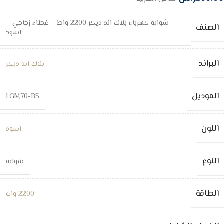
شواية كهرباء بلاك اند ديكر 2200 واط – غطاء زجاجي –
الصنف
اسود
البراند
بلاك اند ديكر
الموديل
LGM70-B5
اللون
اسود
النوع
شوايه
الطاقة
2200 وات