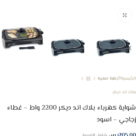
Click to enlarge
الرئيسية
أجهزة صغيرة
بلاك اند ديكر
شواية كهرباء بلاك اند ديكر 2200 واط – غطاء
زجاجي – اسود
205.00
ر.س
شامل الضريبة