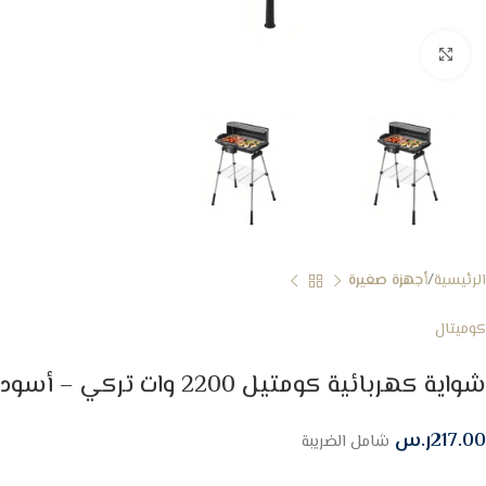
Click to enlarge
الرئيسية
أجهزة صغيرة
كوميتال
شواية كهربائية كومتيل 2200 وات تركي – أسود
217.00
ر.س
شامل الضريبة