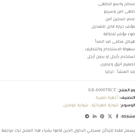
سطح واسع للطهى
طهى امن وسريع
عنصر تسخين آمن
مؤشر حرارة قابل للتعديل
ضوء مؤشر للطاقة
هيكل مطلى ضد الصدأ
سهولة الاستخدام والتنظيف
تستخدم بأرجل او بدون أرجل
تصميم انيق وعصرى
بلد المنشأ : تركيا
رمز المنتج:
KB-6000TRCE
التصنيف:
أجهزة صغيرة
الوسوم:
شواية كهربائية
,
شواية كومتيل
مشاركة:
يسمح فقط للزبائن مسجلي الدخول الذين قاموا بشراء هذا المنتج ترك مراجعة.