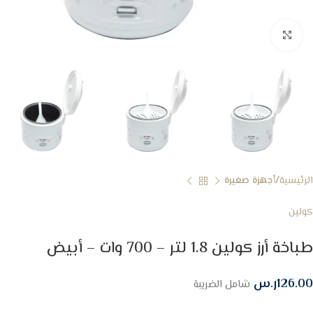
Click to enlarge
الرئيسية
أجهزة صغيرة
كولين
طباخة أرز كولين 1.8 لتر – 700 وات – أبيض
126.00
ر.س
شامل الضريبة