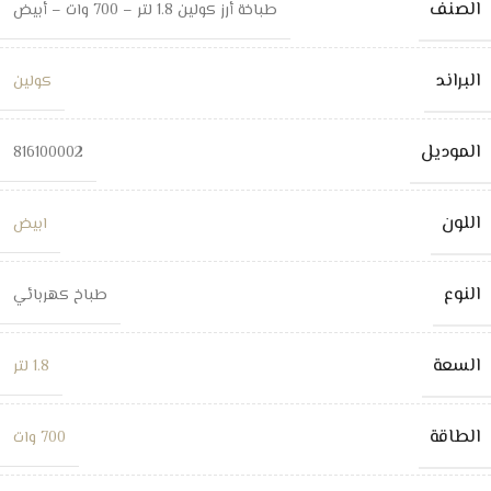
الصنف
طباخة أرز كولين 1.8 لتر – 700 وات – أبيض
البراند
كولين
الموديل
816100002
اللون
ابيض
النوع
طباخ كهربائي
السعة
1.8 لتر
الطاقة
700 وات