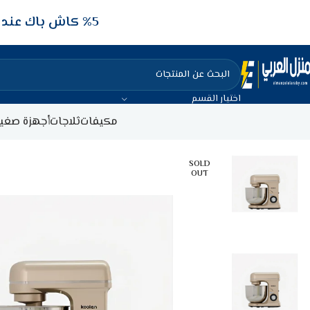
5‎% كاش باك عند الدفع عن طريق الفيزا البنكيه
اختيار القسم
مكيفات
ثلاجات
أجهزة صغير
SOLD
OUT