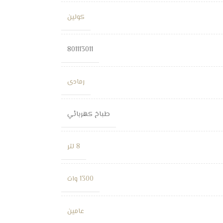
كولين
801113011
رمادى
طباخ كهربائي
8 لتر
1300 وات
عامين