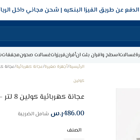
شحن مجاني داخل الري
ة
غسالات
اسطح وافران بلت ان
أفران
فريزرات
غسالات صحون
مجففات
ش
الرئيسية
أجهزة صغيرة
عجانة كهربائية
عجانة كهربائية كو
كولين
عجانة كهربائية كولين 8 لتر – 1300 وات – رمادى
486.00
ر.س
شامل الضريبة
الصنف