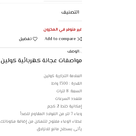
التصنيف
غير متوفر في المخزون
Add to compare
تفضيل
الوصف
مواصفات عجانة كهربائية كولين 8 لتر – 1300 وات – رمادى :
العلامة التجارية كولين
القدرة : 1300 واط
السعة: 8 لترات
متعدد السرعات
إمكانية خلط 2 كجم
وعاء 7 لتر من الفولاذ المقاوم للصدأ
غطاء الوعاء مفتوح لتتمكن من إضافة مكوناتك
يأتي بسطح مانع للانزلاق