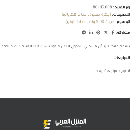
رمز المنتج:
801.113.008
التصنيفات:
أجهزة صغيرة
,
عجانة كهربائية
الوسوم:
عجانة 1000 وات
,
عجانة كولين
مشاركة:
يسمح فقط للزبائن مسجلي الدخول الذين قاموا بشراء هذا المنتج ترك مراجعة.
المراجعات
لا توجد مراجعات بعد.