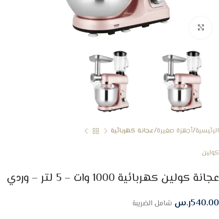
Click to enlarge
الرئيسية
أجهزة صغيرة
عجانة كهربائية
كولين
عجانة كولين كهربائية 1000 وات – 5 لتر – وردي
540.00
ر.س
شامل الضريبة