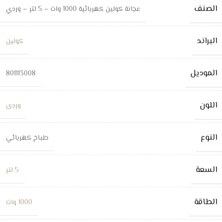
الصنف
عجانة كولين كهربائية 1000 وات – 5 لتر – وردي
البراند
كولين
الموديل
801113008
اللون
وردى
النوع
طباخ كهربائي
السعة
5 لتر
الطاقة
1000 وات