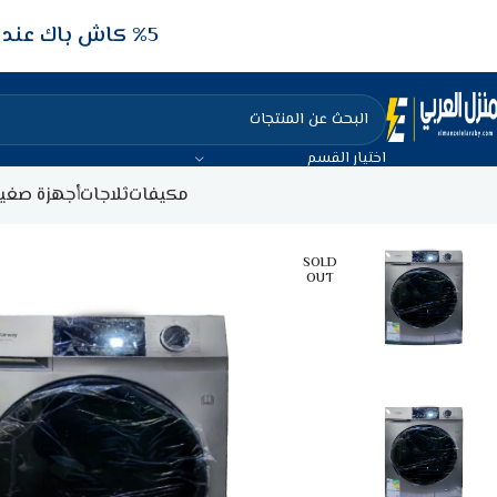
5‎% كاش باك عند الدفع عن طريق الفيزا البنكيه
اختيار القسم
مكيفات
ثلاجات
أجهزة صغير
SOLD
OUT