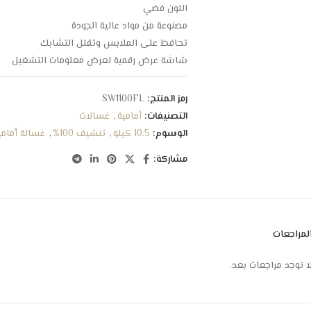
اللون فضي
مصنوعة من مواد عالية الجودة
تحافظ على الملابس وتقلل التشابك
شاشة عرض رقمية لعرض معلومات التشغيل
زرار تحكم يدوي في اختيار برنامج الغسيل
برامج متعدد للغسيل
رمز المنتج:
SW1100FL
درج مخصص لإضافة المسحوق
التصنيفات:
أمامية
,
غسالات
فلتر لتنقية المياة من الشوائب
الوسوم:
10.5 كيلو
,
تنشيف 100%
,
غسالة أمامي
فئة كفاءة الطاقة A
مشاركة:
استهلاك اقتصادي للطاقة
بلد المنشأ الصين
لمراجعات
ا توجد مراجعات بعد.