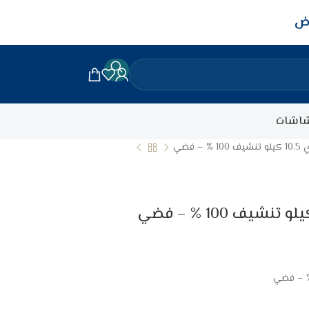
اض
اشات
 فضي