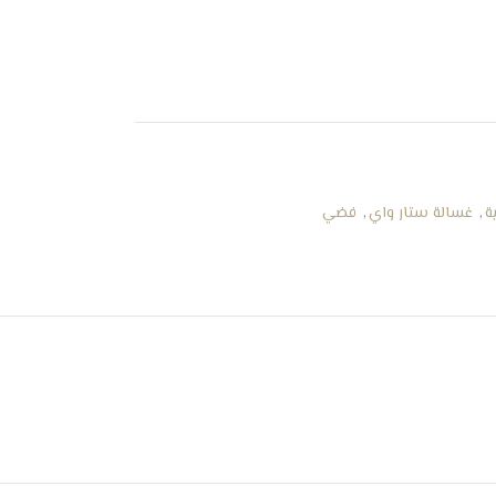
ة
,
غسالة ستار واي
,
فضي