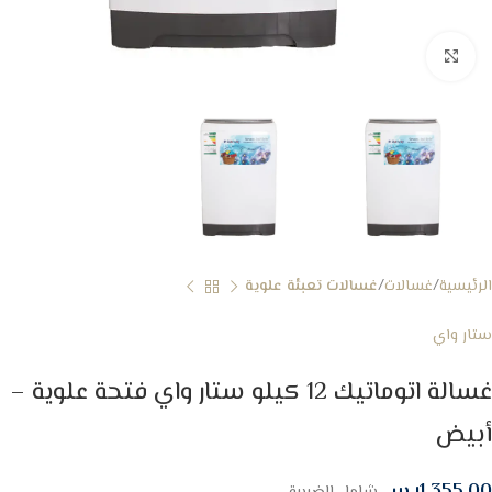
Click to enlarge
الرئيسية
غسالات
غسالات تعبئة علوية
ستار واي
غسالة اتوماتيك 12 كيلو ستار واي فتحة علوية –
أبيض
1,355.00
ر.س