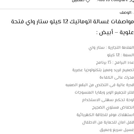
Add to compare
تفضيل
الوصف
مواصفات غسالة اتوماتيك 12 كيلو ستار واي فتحة
علوية – أبيض :
العلامة التجارية : ستار واي
السعة : 12 كيلو
عدد البرامج : 13 برنامج
تصميم فريد ومميز بتكنولوجيا عصرية
محرك عالى الكفاءة
قدرة عالية فى التخلص من البقع الصعبه
فلتر لتجميع الوبر وبقايا المنسوجات
لوحة تحكم سهلى الاستخدام
انخفاض مستوي الضجيج
استهلاك موفر للطاقة الكهربائية
قفل امان للحماية من الاطفال
غسيل سريع وعميق