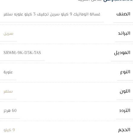
الصنف
غسالة اتوماتيك 9 كيلو سرين تجفيف 3 كيلو علويه سلفر
البراند
سرين
الموديل
SRWM-9K-D3K-TAS
النوع
علوية
اللون
سلفر
التردد
60 هرتز
الحجم
9 كيلو