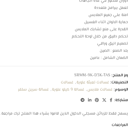
دوران متطور في عدة اتجاهات
تعمل ببرامج متعددة
امنة علي جميع الملابس
حماية الالوان اثناء الغسيل
القدرة على منع تشابك الملابس
تحكم دقيق من خلال لوحة التحكم
تصميم انيق وراقي
بلد الصنع : الصين
الضمان الشامل : عامين
رمز المنتج:
SRWM-9K-D3K-TAS
التصنيفات:
غسالات تعبئة علوية
,
غسالات
الوسوم:
غسالات ملابس
,
غسالة 9 كيلو علوية
,
غسالة سرين سلفر
مشاركة:
يسمح فقط للزبائن مسجلي الدخول الذين قاموا بشراء هذا المنتج ترك مراجعة.
المراجعات