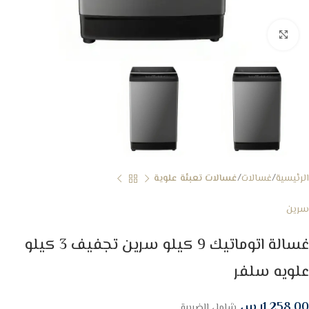
Click to enlarge
الرئيسية
غسالات
غسالات تعبئة علوية
سرين
غسالة اتوماتيك 9 كيلو سرين تجفيف 3 كيلو
علويه سلفر
1,258.00
ر.س
شامل الضريبة