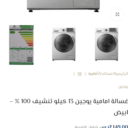
Click to enlarge
الرئيسية
غسالات
أمامية
يوجين
غسالة امامية يوجين 13 كيلو تنشيف 100 % –
ابيض
2,149.00
ر.س
شامل الضريبة