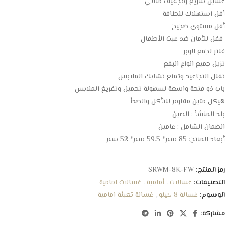
غسيل سريع وتجفيف مثالي
أقل استهلاك للطاقة
أقل مستوى ضجيج
قفل للأمان ضد عبث الأطفال
فلتر لجمع الوبر
تزيل جميع انواع البقع
تقلل التجاعيد وتمنع تشابك الملابس
باب ذو فتحة واسعة لسهولة تحميل وتفريغ الملابس
هيكل متين مقاوم للتأكل والصدأ
بلد المنشأ : الصين
الضمان الشامل : عامين
أبعاد المنتج: 85 سم* 59.5 سم* 52 سم
رمز المنتج:
SRWM-8K-FW
التصنيفات:
غسالات
,
أمامية
,
غسالات امامية
الوسوم:
غسالة 8 كيلو
,
غسالة تعبئة امامية
مشاركة: