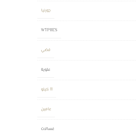
جورنيا
WTP11ES
فضي
علوية
11 كيلو
عامين
غسالات