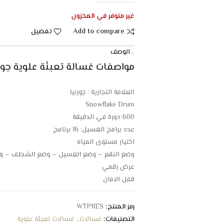
غير متوفر في المخزون
Add to compare
تفضيل
الوصف
مواصفات غسالة تعبئة علوية جورنيا – 11 كيلو 
العلامة التجارية : جورنيا
Snowflake Drum
600 دورة في الدقيقة
عدد برامج الغسيل: 16 برنامج
اختيار مستوى المياه
وضع النقع – وضع الغسيل – وضع الشطف – وض
عرض رقمي
قفل الامان
الضبط المسبق لتأخير وقت البدء
وقفة وإضافة وظيفة
رمز المنتج:
WTP11ES
خيار درجة الحرارة: بارد / ساخن
التصنيفات:
غسالات
,
غسالات تعبئة علوية