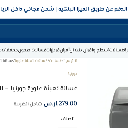
شحن مجاني داخل الري
ة
غسالات
اسطح وافران بلت ان
أفران
فريزرات
غسالات صحون
مجففات
ش
الرئيسية
غسالات
غسالات تعبئة علوية
غسالة تعبئة 
جورنيا
غسالة تعبئة علوية جورنيا – 11 كيلو – فضي
1,279.00
ر.س
شامل الضريبة
الصنف