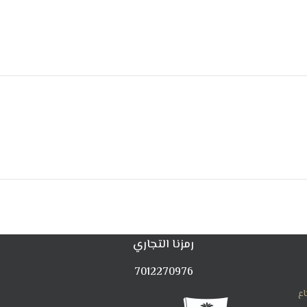
رمزنا التجاري
7012270976
اع