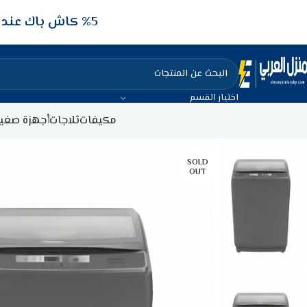
5‎% كاش باك عند الدفع عن طريق الفيزا البنكيه
اختيار القسم
مكيفات
ثلاجات
أجهزة صغير
SOLD
OUT