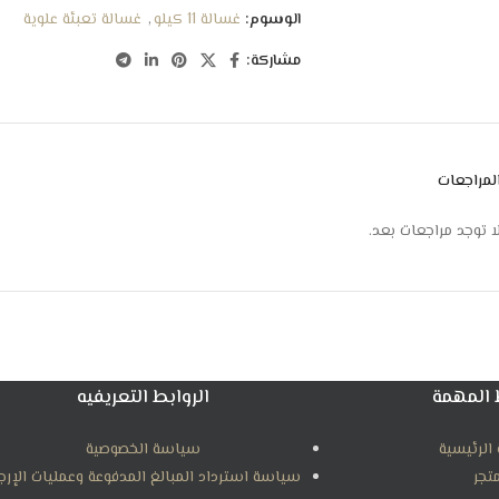
4 مراحل لمستوى المياه
الوسوم:
غسالة 11 كيلو
,
غسالة تعبئة علوية
أرجل قوية للثبات
مشاركة:
لمراجعات
ا توجد مراجعات بعد.
 المهمة
الروابط التعريفيه
الرئيسية
سياسة الخصوصية
متجر
سياسة استرداد المبالغ المدفوعة وعمليات الإرج