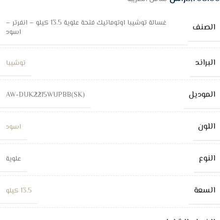
غسالة توشيبا اوتوماتيك فتحة علوية 13.5 كيلو – انفرتر –
الصنف
اسود
البراند
توشيبا
الموديل
AW-DUK2215WUPBB(SK)
اللون
اسود
النوع
علوية
السعة
13.5 كيلو