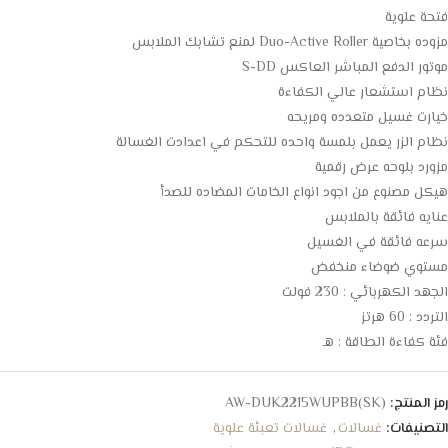
فتحة علوية
مزوده بخاصية Duo-Active Roller لمنع تشابك الملابس
موتور الدفع المباشر العاكس S-DD
نظام استشعار عالي الكفاءة
خيارت غسيل متعدده ومريحه
نظام الزر يعمل بلمسة واحده للتحكم في اعدادت الغسالة
مزورد بلوحه عرض رقمية
هيكل مصنوع من اجود انواع الخامات المضاده للصدأ
عنايه فائقة بالملابس
سرعه فائقة في الغسيل
مستوي ضوضاء منخفض
الجهد الكهربائي : 230 فولت
التردد : 60 هرتز
فئة كفاءة الطاقة : هـ
رمز المنتج:
AW-DUK2215WUPBB(SK)
التصنيفات:
غسالات
,
غسالات تعبئة علوية