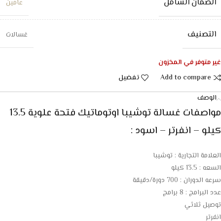
الضمان الشامل
عامين
التصنيف
غسالات
غير متوفر في المخزون
Add to compare
تفضيل
الوصف
مواصفات غسالة توشيبا اوتوماتيك فتحة علوية 13.5
كيلو – انفرتر – اسود :
العلامة التجارية : توشيبا
السعه : 13.5 كيلو
سرعه الدوران : 700 دورة/دقيقة
عدد البرامج : 8 برامج
توصيل ثلاثي
انفرتر