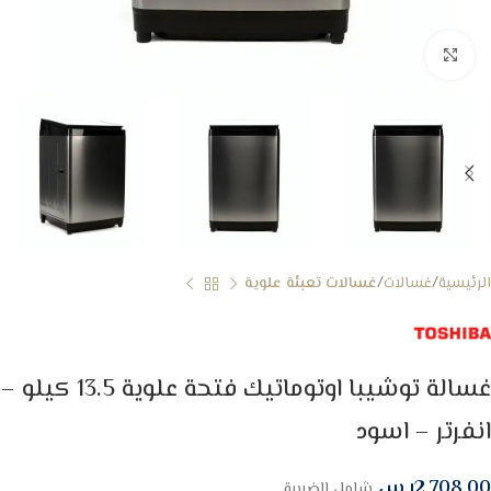
Click to enlarge
الرئيسية
غسالات
غسالات تعبئة علوية
غسالة توشيبا اوتوماتيك فتحة علوية 13.5 كيلو –
انفرتر – اسود
2,708.00
ر.س
شامل الضريبة