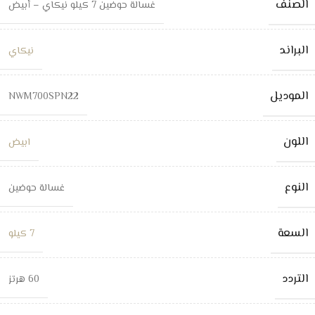
الصنف
غسالة حوضين 7 كيلو نيكاي – أبيض
البراند
نيكاي
الموديل
NWM700SPN22
اللون
ابيض
النوع
غسالة حوضين
السعة
7 كيلو
التردد
60 هرتز