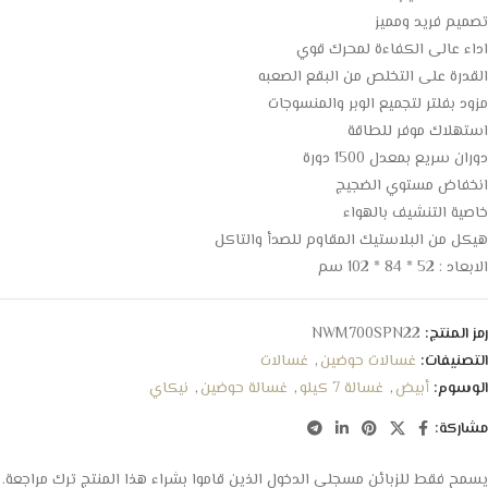
تصميم فريد ومميز
اداء عالى الكفاءة لمحرك قوي
القدرة على التخلص من البقع الصعبه
مزود بفلتر لتجميع الوبر والمنسوجات
استهلاك موفر للطاقة
دوران سريع بمعدل 1500 دورة
انخفاض مستوي الضجيج
خاصية التنشيف بالهواء
هيكل من البلاستيك المقاوم للصدأ والتاكل
الابعاد : 52 * 84 * 102 سم
رمز المنتج:
NWM700SPN22
التصنيفات:
غسالات حوضين
,
غسالات
الوسوم:
أبيض
,
غسالة 7 كيلو
,
غسالة حوضين
,
نيكاي
مشاركة:
يسمح فقط للزبائن مسجلي الدخول الذين قاموا بشراء هذا المنتج ترك مراجعة.