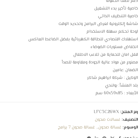
دعم نصف الحمولة
خاصية تأخير بدء التشغيل
خاصية التنظيف الذاتي
شاشة إلكترونية لعرض البرامج وتحديد الوقت
لوحة تحكم سهلة الاستخدام
استهلاك اقتصادي للطاقة الكهربائية بفضل الضاغط العاكس
انخفاض مستويات الضوضاء
قفل امان للحماية من تلاعب الاطفال
مصنوع من مواد عالية الجودة ومقاومة للصدأ
الضمان :عامين
الوكيل : شركة ابراهيم شاكر
بلد المنشأ: بولندي
الأبعاد : 60x59x85 سم
رمز المنتج:
LFC3C26WX
التصنيف:
غسالات صحون
الوسوم:
غسالة صحون
,
غسالة صحون 7 برامج