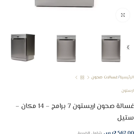
Click to enlarge
الرئيسية
غسالات صحون
ارستون
غسالة صحون اريستون 7 برامج – 14 مكان –
ستيل
2,567.00
ر.س
شامل الضريبة