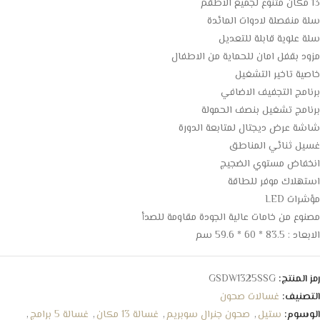
13 مكان متنوع لجميع الاطقم
سلة منفصلة لادوات المائدة
سلة علوية قابلة للتعديل
مزود بقفل امان للحماية من الاطفال
خاصية تاخير التشغيل
برنامج التجفيف الاضافي
برنامج تشغيل بنصف الحمولة
شاشة عرض ديجتال لمتابعة الدورة
غسيل ثنائي المناطق
انخفاض مستوي الضجيج
استهلاك موفر للطاقة
مؤشرات LED
مصنوع من خامات عالية الجودة مقاومة للصدأ
الابعاد : 83.5 * 60 * 59.6 سم
رمز المنتج:
GSDW1325SSG
التصنيف:
غسالات صحون
الوسوم:
ستيل
,
صحون جنرال سوبريم
,
غسالة 13 مكان
,
غسالة 5 برامج
,