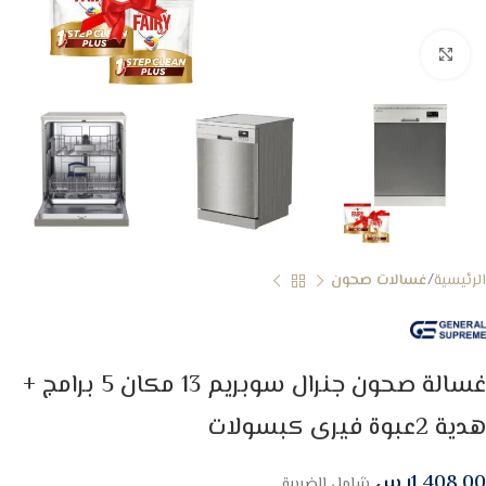
Click to enlarge
الرئيسية
غسالات صحون
غسالة صحون جنرال سوبريم 13 مكان 5 برامج +
هدية 2عبوة فيرى كبسولات
1,408.00
ر.س
شامل الضريبة