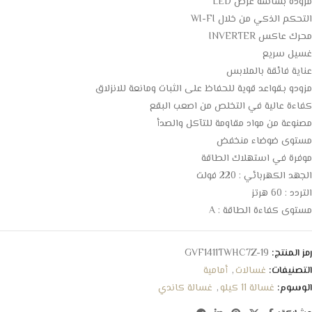
مزودة بشاشة عرض LED
التحكم الذكي من خلال WI-FI
محرك عاكس INVERTER
غسيل سريع
عناية فائقة بالملابس
مزودو بـقواعد قوية للحفاظ على الثبات ومانعة للانزلاق
كفاءة عالية في التخلص من اصعب البقع
مصنوعة من مواد مقاومة للتآكل والصدأ
مستوى ضوضاء منخفض
موفرة في استهلاك الطاقة
الجهد الكهربائي : 220 فولت
التردد : 60 هرتز
مستوى كفاءة الطاقة : A
رمز المنتج:
GVF1411TWHC7Z-19
التصنيفات:
غسالات
,
أمامية
الوسوم:
غسالة 11 كيلو
,
غسالة كاندي