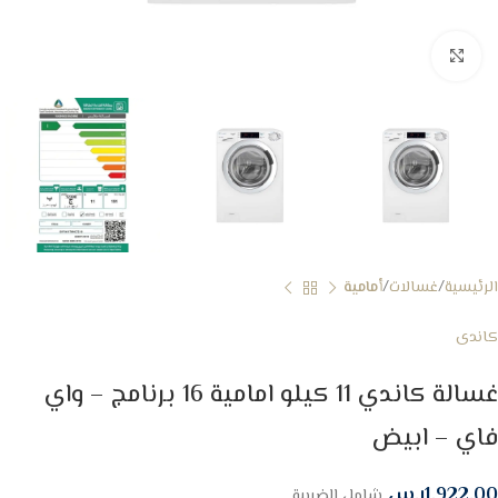
Click to enlarge
الرئيسية
غسالات
أمامية
كاندى
غسالة كاندي 11 كيلو امامية 16 برنامج – واي
فاي – ابيض
1,922.00
ر.س
شامل الضريبة