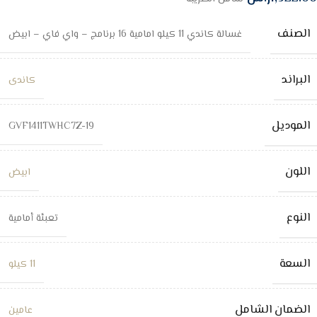
الصنف
غسالة كاندي 11 كيلو امامية 16 برنامج – واي فاي – ابيض
البراند
كاندى
الموديل
GVF1411TWHC7Z-19
اللون
ابيض
النوع
تعبئة أمامية
السعة
11 كيلو
الضمان الشامل
عامين