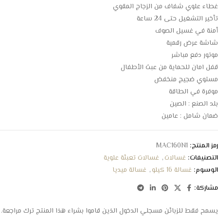
غطاء علوي شفاف من الزجاج المقوي
تأخير التشغيل حتى 24 ساعة
أمنة في غسيل الصوف
شاشة عرض رقمية
موتور دفع مباشر
قفل امان للحماية من عبث الأطفال
مستوي ضجيج منخفض
موفرة في الطاقة
بلد الصنع : الصين
ضمان شامل : عامين
رمز المنتج:
MAC160N1
التصنيفات:
غسالات
,
غسالات تعبئة علوية
الوسوم:
غسالة 16 كيلو
,
غسالة ميديا
مشاركة:
يسمح فقط للزبائن مسجلي الدخول الذين قاموا بشراء هذا المنتج ترك مراجعة.