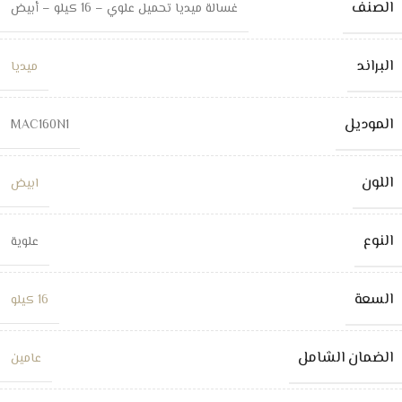
الصنف
غسالة ميديا تحميل علوي – 16 كيلو – أبيض
البراند
ميديا
الموديل
MAC160N1
اللون
ابيض
النوع
علوية
السعة
16 كيلو
الضمان الشامل
عامين