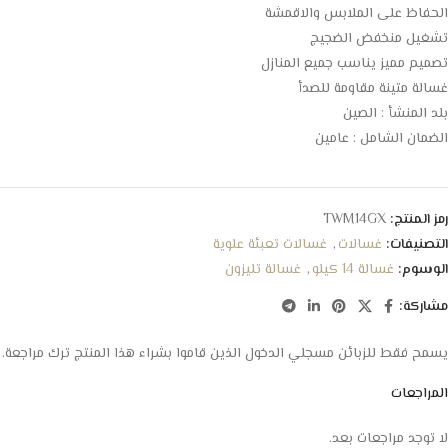
الحفاظ على الملابس والاقمشة
تشغيل منخفض الضجيج
تصميم مميز يناسب جميع المنازل
غسالة متينة مقاومة للصدأ
بلد المنشأ : الصين
الضمان الشامل : عامين
رمز المنتج:
TWM14GX
التصنيفات:
غسالات
,
غسالات تعبئة علوية
الوسوم:
غسالة 14 كيلو
,
غسالة تليزون
مشاركة:
يسمح فقط للزبائن مسجلي الدخول الذين قاموا بشراء هذا المنتج ترك مراجعة.
المراجعات
لا توجد مراجعات بعد.