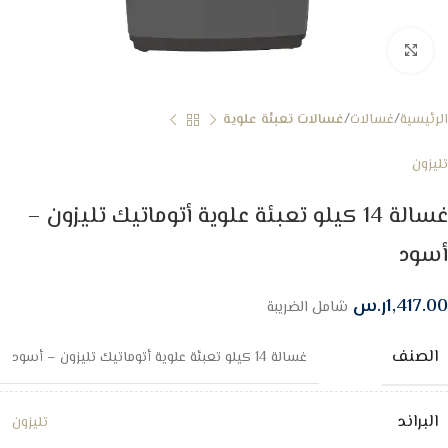
Click to enlarge
الرئيسية
غسالات
غسالات تعبئة علوية
تليزون
غسالة 14 كيلو تعبئة علوية أتوماتيك تليزون –
أسود
1,417.00
ر.س
شامل الضريبة
الصنف
غسالة 14 كيلو تعبئة علوية أتوماتيك تليزون – أسود
البراند
تليزون