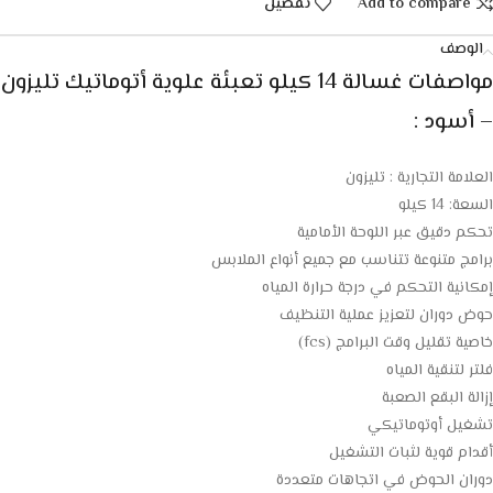
Add to compare
تفضيل
الوصف
مواصفات غسالة 14 كيلو تعبئة علوية أتوماتيك تليزون
– أسود :
العلامة التجارية : تليزون
السعة: 14 كيلو
تحكم دقيق عبر اللوحة الأمامية
برامج متنوعة تتناسب مع جميع أنواع الملابس
إمكانية التحكم في درجة حرارة المياه
حوض دوران لتعزيز عملية التنظيف
خاصية تقليل وقت البرامج (fcs)
فلتر لتنقية المياه
إزالة البقع الصعبة
تشغيل أوتوماتيكي
أقدام قوية لثبات التشغيل
دوران الحوض في اتجاهات متعددة