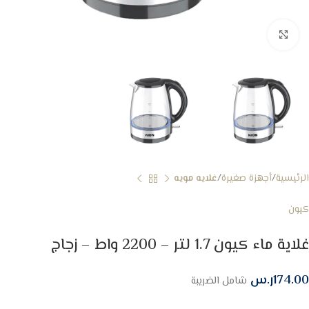
Click to enlarge
الرئيسية
أجهزة صغيرة
غلايه مويه
كيون
غلاية ماء كيون 1.7 لتر – 2200 واط – زجاج
174.00
ر.س
شامل الضريبة