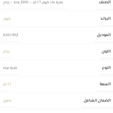
الصنف
غلاية ماء كيون 1.7 لتر – 2200 واط – زجاج
البراند
كيون
الموديل
KHD/202
اللون
زجاج
النوع
غلاية مياه
السعة
1.7 لتر
الضمان الشامل
عامين