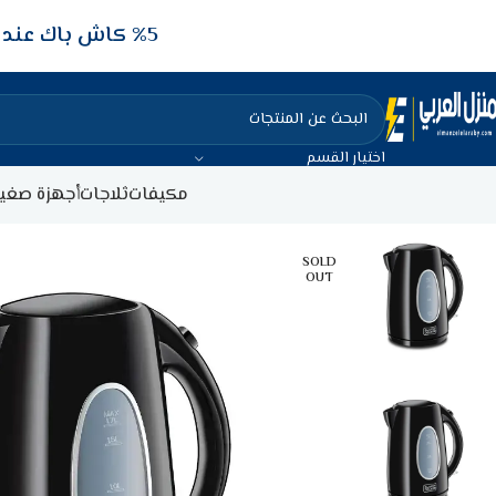
5‎% كاش باك عند الدفع عن طريق الفيزا البنكيه
اختيار القسم
مكيفات
ثلاجات
أجهزة صغير
SOLD
OUT