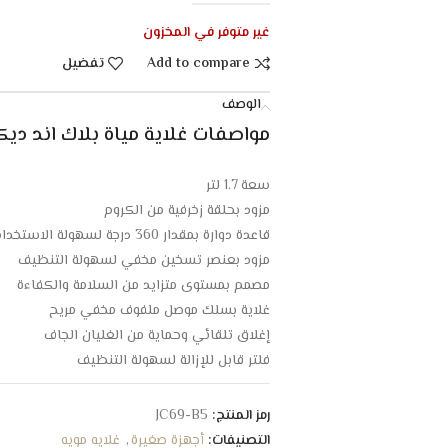
غير متوفر في المخزون
Add to compare
تفضيل
الوصف
مواصفات غلاية مياة بلاك اند ديكر 1.7 لتر – 2200واط – اسو
سعة 1.7 لتر
مزود بحلقة زخرفية من الكروم
قاعدة دوارة بمقدار 360 درجة لسهولة الاستخدام لاسلكيا
مزود بعنصر تسخين مخفي لسهولة التنظيف
مصمم بمستوى متزايد من السلامة والكفاءة
غلاية بسلك موصل ملفوف مخفي مريح
إغلاق تلقائي وحماية من الغليان الجاف
فلتر قابل للإزالة لسهولة التنظيف
زر ضغط لفتح الغطاء
مؤشر نافذة مستوى الماء
رمز المنتج:
JC69-B5
مفتاح تشغيل/إيقاف مع مؤشر ضوء أحمر
التصنيفات:
أجهزة صغيرة
,
غلايه مويه