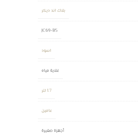
بلاك اند ديكر
JC69-B5
اسود
غلاية مياه
1.7 لتر
عامين
أجهزة صغيرة