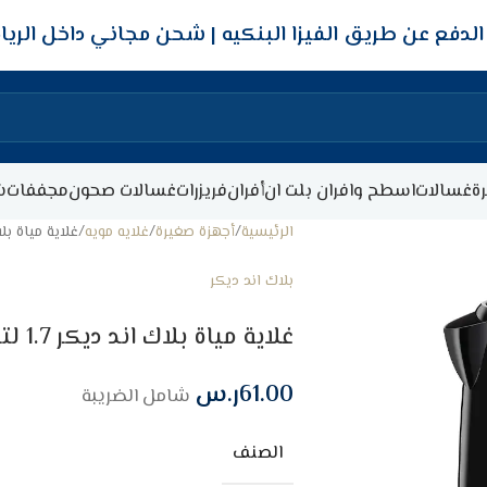
شحن مجاني داخل الري
ة
غسالات
اسطح وافران بلت ان
أفران
فريزرات
غسالات صحون
مجففات
ش
الرئيسية
أجهزة صغيرة
غلايه مويه
غلاية مياة بلاك اند ديكر 
بلاك اند ديكر
غلاية مياة بلاك اند ديكر 1.7 لتر – 2200واط – اسود
61.00
ر.س
شامل الضريبة
الصنف