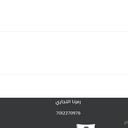
رمزنا التجاري
7012270976
اع