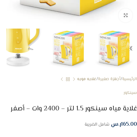
Click to enlarge
الرئيسية
أجهزة صغيرة
غلايه مويه
سينكور
غلاية مياه سينكور 1.5 لتر – 2400 وات – أصفر
165.00
ر.س
شامل الضريبة