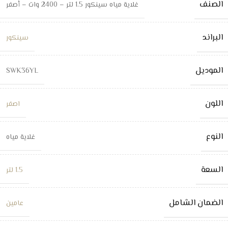
الصنف
غلاية مياه سينكور 1.5 لتر – 2400 وات – أصفر
البراند
سينكور
الموديل
SWK36YL
اللون
اصفر
النوع
غلاية مياه
السعة
1.5 لتر
الضمان الشامل
عامين