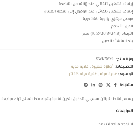
إيقاف تشغيل تلقائي عند إزالته من القاعدة
إيقاف تشغيل تلقائي عند الوصول إلى نقطة الغليان
موصل مركزي بزاوية 360 درجة
الوزن : 1 كجم
الأبعاد (24.8×20.8×16.2) سم
بلد المنشأ : الصين
رمز المنتج:
SWK36YL
التصنيفات:
أجهزة صغيرة
,
غلايه مويه
الوسوم:
غلاية مياه
,
غلاية مياه 1.5 لتر
مشاركة:
يسمح فقط للزبائن مسجلي الدخول الذين قاموا بشراء هذا المنتج ترك مراجعة.
المراجعات
لا توجد مراجعات بعد.