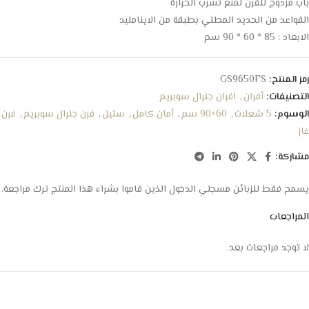
باب مزدوج للفرن لمنع تسرب الحرارة
القواعد من الحديد المطلي بطبقة من الاينامليد
الابعاد : 85 * 60 * 90 سم
رمز المنتج:
GS9650FS
التصنيفات:
أفران
,
افران جنرال سوبريم
الوسوم:
5 شعلات
,
60×90 سم
,
أمان كامل
,
ستيل
,
فرن جنرال سوبريم
,
فرن
غاز
مشاركة:
يسمح فقط للزبائن مسجلي الدخول الذين قاموا بشراء هذا المنتج ترك مراجعة.
المراجعات
لا توجد مراجعات بعد.