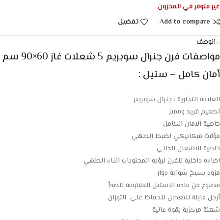
غير متوفر في المخزون
Add to compare
تفضيل
الوصف
مواصفات فرن جنرال سوبريم 5 شعلات غاز 60×90 سم
أمان كامل – ستيل :
العلامة التجارية : جنرال سوبريم
تصميم فريد ومميز
خاصية الامان الكامل
مؤقت ميكانيكي لضبط الطهي
خاصية الاشعال الذاتي
اضاءة داخلية للفرن لرؤية المحتويات اثناء الطهي
مزود بسيخ شواية دوار
مصنوع من ماده الاستيل المقاومة للصدأ
أرجل قابلة للتعديل للحفاظ على التوزان
شعلة مركزية بقوة عالية