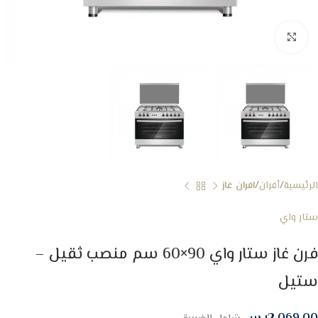
Click to enlarge
الرئيسية
أفران
افران غاز
ستار واي
فرن غاز ستار واي 90×60 سم منصب ثقيل –
ستيل