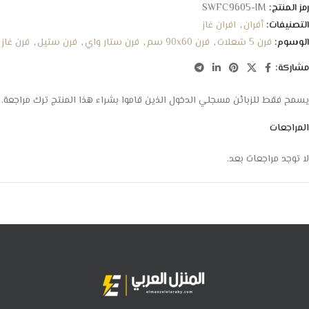
رمز المنتج:
SWFC9605-IM
التصنيفات:
أفران
,
افران غاز
الوسوم:
فرن 5 شعلات
,
فرن 90x60 سم
,
فرن ستار واي
,
فرن ستيل
,
فرن غاز
مشاركة:
يسمح فقط للزبائن مسجلي الدخول الذين قاموا بشراء هذا المنتج ترك مراجعة.
المراجعات
لا توجد مراجعات بعد.