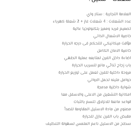
العلامة التجارية : ستار واي
عدد الشعلات : 4 شعلات غاز + 2 شعلة كهرباء
تصميم فريد ومميز بتكنولوجيا عالية
خاصية الاشعال الذاتي
مؤقت ميكانيكي للتحكم فى درجه الحرارة
خاصية الامان الكامل
اضاءة داخل الفرن لمتابعه عملية الطهي
باب زجاج ثنائي مانع لتسريب الحرارة
مروحة داخلية للفرن تعمل على توزيع الحرارة
حوامل متينه لحمل الاواني
شواية داخلية مدمجة
امكانية التشغيل من الاعلى والاسفل معا
قواعد مانعة للانزلاق تتسم بالثبات
مصنوع من مادة الاستيل المقاومة للصدأ
مقبض باب الفرن عازل للحرارة
سطح من الاستيل ناعم الملمس لسهولة التنظيف