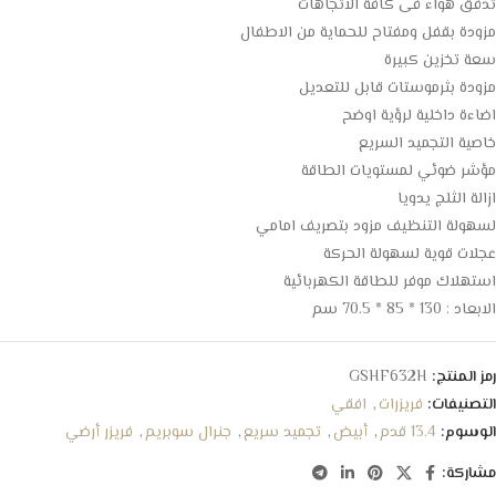
تدفق هواء فى كافة الاتجاهات
مزودة بقفل ومفتاح للحماية من الاطفال
سعة تخزين كبيرة
مزودة بثرموستات قابل للتعديل
اضاءة داخلية لرؤية اوضح
خاصية التجميد السريع
مؤشر ضوئي لمستويات الطاقة
ازالة الثلج يدويا
لسهولة التنظيف مزود بتصريف امامي
عجلات قوية لسهولة الحركة
استهلاك موفر للطاقة الكهربائية
الابعاد : 130 * 85 * 70.5 سم
رمز المنتج:
GSHF632H
التصنيفات:
فريزرات
,
افقي
الوسوم:
13.4 قدم
,
أبيض
,
تجميد سريع
,
جنرال سوبريم
,
فريزر أرضي
مشاركة: