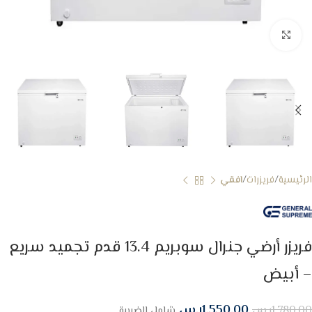
Click to enlarge
الرئيسية
فريزرات
افقي
فريزر أرضي جنرال سوبريم 13.4 قدم تجميد سريع
– أبيض
1,550.00
ر.س
1,780.00
ر.س
شامل الضريبة